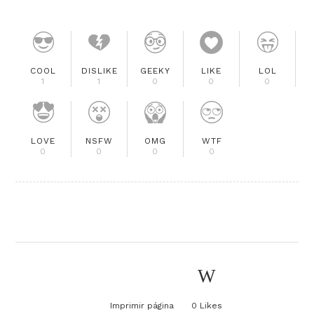
COOL
DISLIKE
GEEKY
LIKE
LOL
1
1
0
0
0
LOVE
NSFW
OMG
WTF
0
0
0
0
Imprimir página
0
Likes