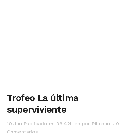
Trofeo La última
superviviente
10 Jun
Publicado en 09:42h
en
por
Pilichan
0
Comentarios