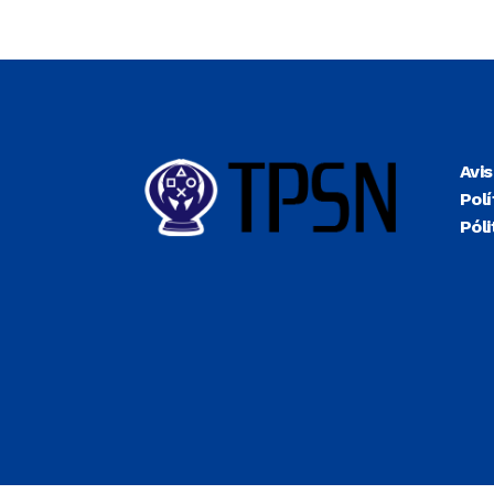
Avi
Polí
Póli