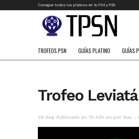
Consigue todos los platinos en tu PS4 y PS5
TROFEOS PSN
GUÍAS PLATINO
GUÍAS 
Trofeo Leviat
29 Sep
Publicado en 15:45h
en
por
Ruu