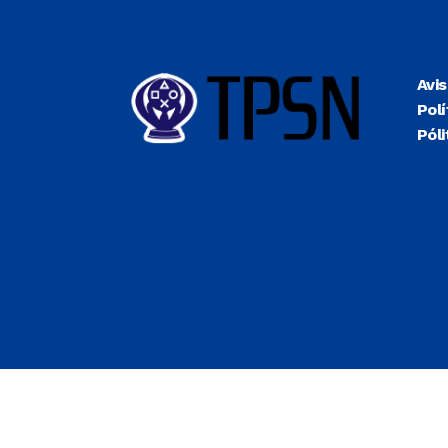
Avi
Polí
Póli