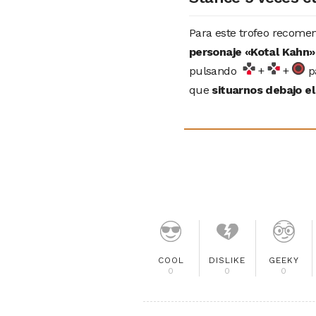
Para este trofeo recome
personaje «Kotal Kahn»
pulsando
+
+
p
que
situarnos debajo el
COOL
DISLIKE
GEEKY
0
0
0