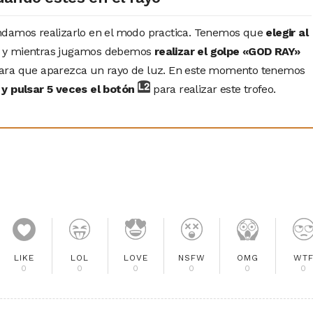
ndamos realizarlo en el modo practica. Tenemos que
elegir al
y mientras jugamos debemos
realizar el golpe «GOD RAY»
ara que aparezca un rayo de luz. En este momento tenemos
 y pulsar 5 veces el botón
para realizar este trofeo.
LIKE
LOL
LOVE
NSFW
OMG
WT
0
0
0
0
0
0