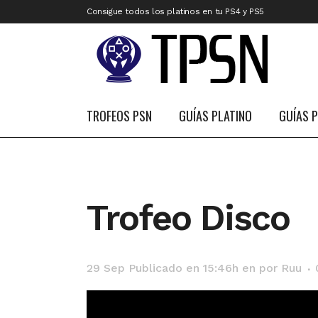
Consigue todos los platinos en tu PS4 y PS5
TROFEOS PSN
GUÍAS PLATINO
GUÍAS 
Trofeo Disco
29 Sep
Publicado en 15:46h
en
por
Ruu