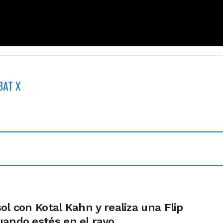
BAT X
ol con Kotal Kahn y realiza una Flip
uando estés en el rayo