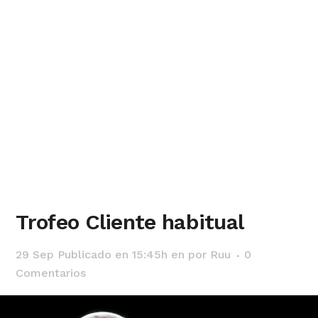
Trofeo Cliente habitual
29 Sep
Publicado en 15:45h
en
por
Ruu
0
Comentarios