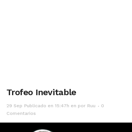
Trofeo Inevitable
29 Sep
Publicado en 15:47h
en
por
Ruu
0
Comentarios