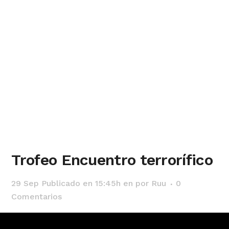
Trofeo Encuentro terrorífico
29 Sep
Publicado en 15:45h
en
por
Ruu
0
Comentarios