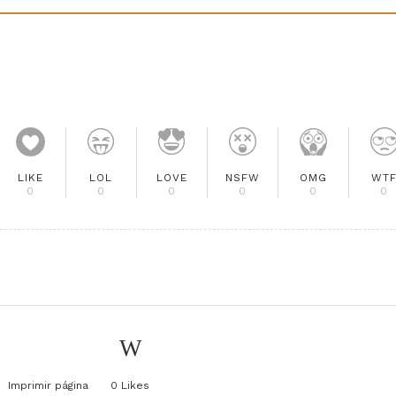
LIKE
LOL
LOVE
NSFW
OMG
WT
0
0
0
0
0
0
Imprimir página
0
Likes