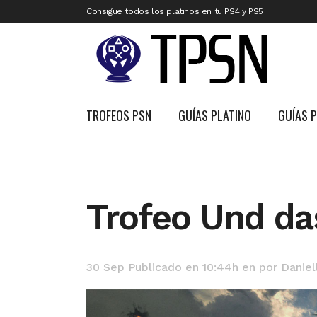
Consigue todos los platinos en tu PS4 y PS5
TROFEOS PSN
GUÍAS PLATINO
GUÍAS 
Trofeo Und da
30 Sep
Publicado en 10:44h
en
por
Daniel