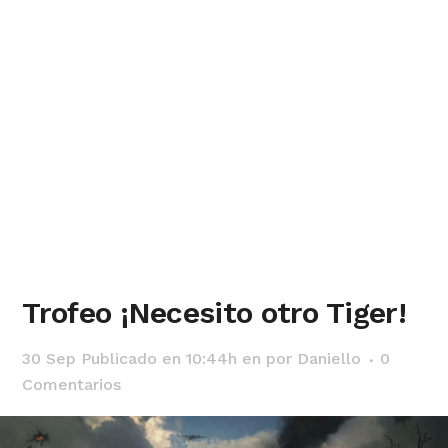
Trofeo ¡Necesito otro Tiger!
30 Sep
Publicado en 10:44h
en
por
Daniello
0
Comentarios