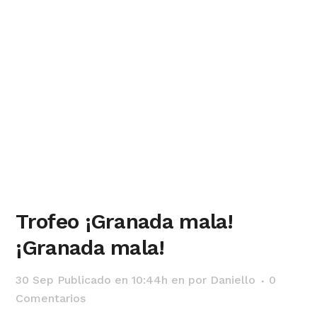
Trofeo ¡Granada mala!
¡Granada mala!
30 Sep
Publicado en 10:44h
en
por
Daniello
0
Comentarios