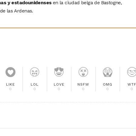
as y estadounidenses
en la ciudad belga de Bastogne,
 de las Ardenas.
LIKE
LOL
LOVE
NSFW
OMG
WT
0
0
0
0
0
0