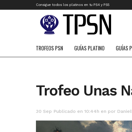
Consigue todos los platinos en tu PS4 y PS5
TROFEOS PSN
GUÍAS PLATINO
GUÍAS 
Trofeo Unas N
30 Sep
Publicado en 10:44h
en
por
Daniel