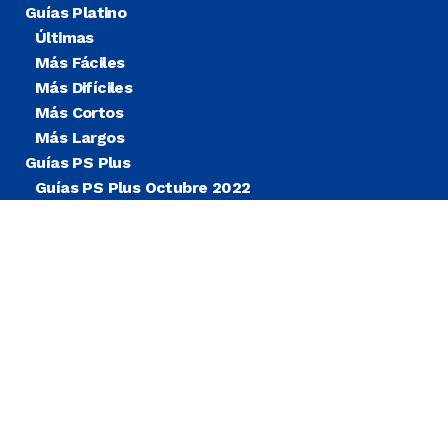
Guías Platino
Últimas
Más Fáciles
Más Difíciles
Más Cortos
Más Largos
Guías PS Plus
Guías PS Plus Octubre 2022
Guías PS Plus Extra
Blog
Noticias
© COPYRIGHT
TROFEOS PSN