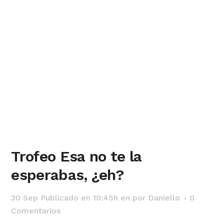
Trofeo Esa no te la
esperabas, ¿eh?
30 Sep
Publicado en 10:45h
en
por
Daniello
0
Comentarios