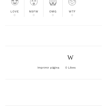
LOVE
NSFW
OMG
WTF
0
0
0
0
Imprimir página
0
Likes