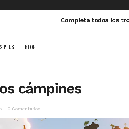
Completa todos los tr
PS PLUS
BLOG
Los cámpines
o
0 Comentarios