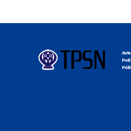
Avi
Polí
Póli