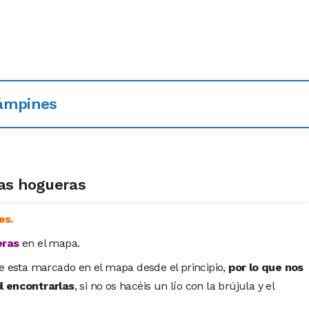
cámpines
las hogueras
es.
eras
en el mapa.
le esta marcado en el mapa desde el principio,
por lo que nos
l encontrarlas
, si no os hacéis un lío con la brújula y el