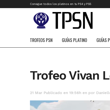
Consigue todos los platinos en tu PS4 y PS5
TROFEOS PSN
GUÍAS PLATINO
GUÍAS 
Trofeo Vivan 
21 Mar
Publicado en 19:56h
en
por
Daniell