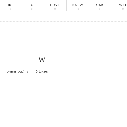
LIKE
LOL
LOVE
NSFW
OMG
WT
0
0
0
0
0
0
Imprimir página
0
Likes