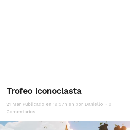
Trofeo Iconoclasta
21 Mar
Publicado en 19:57h
en
por
Daniello
0
Comentarios