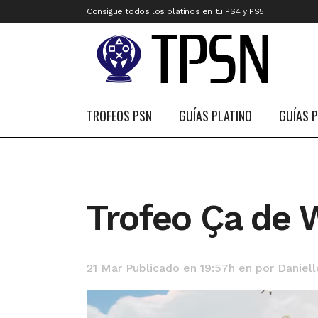
Consigue todos los platinos en tu PS4 y PS5
TROFEOS PSN
GUÍAS PLATINO
GUÍAS 
Trofeo Ça de 
21 Mar
Publicado en 19:57h
en
por
Daniell