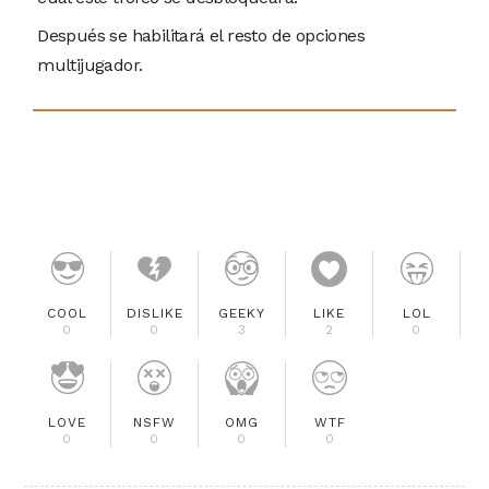
Después se habilitará el resto de opciones
multijugador.
COOL
DISLIKE
GEEKY
LIKE
LOL
0
0
3
2
0
LOVE
NSFW
OMG
WTF
0
0
0
0