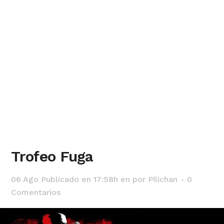
Trofeo Fuga
06 Ago
Publicado en 17:58h
en
por
Pilichan
0
Comentarios