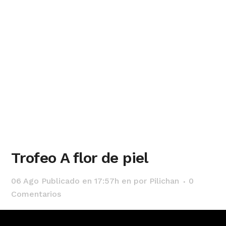
Trofeo A flor de piel
06 Ago
Publicado en 17:57h
en
por
Pilichan
0
Comentarios