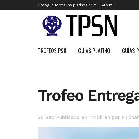
Consigue todos los platinos en tu PS4 y PS5
TROFEOS PSN
GUÍAS PLATINO
GUÍAS 
Trofeo Entreg
30 Sep
Publicado en 17:15h
en
por
Pilicha