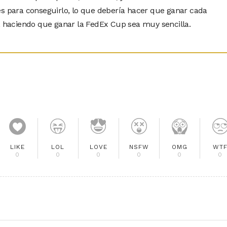
es para conseguirlo, lo que debería hacer que ganar cada
l, haciendo que ganar la FedEx Cup sea muy sencilla.
LIKE
LOL
LOVE
NSFW
OMG
WT
0
0
0
0
0
0