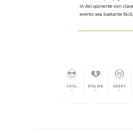
IA del oponente son clav
evento sea bastante fáci
COOL
DISLIKE
GEEKY
0
0
0