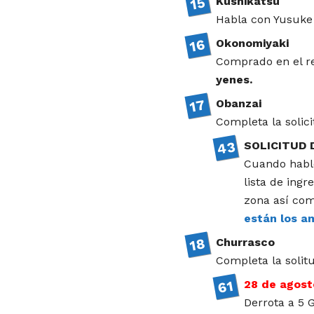
Kushikatsu
Habla con Yusuke
Okonomiyaki
Comprado en el r
yenes.
Obanzai
Completa la solici
SOLICITUD 
Cuando hable
lista de ingr
zona así com
están los a
Churrasco
Completa la solit
28 de agost
Derrota a 5 