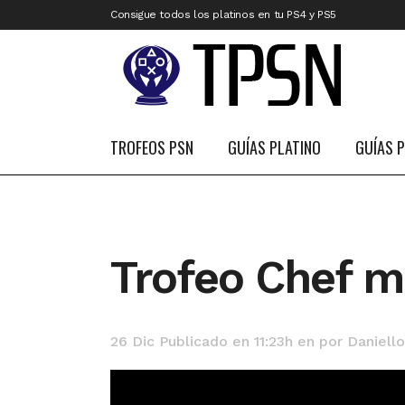
Consigue todos los platinos en tu PS4 y PS5
TROFEOS PSN
GUÍAS PLATINO
GUÍAS 
Trofeo Chef m
26 Dic
Publicado en 11:23h
en
por
Daniello