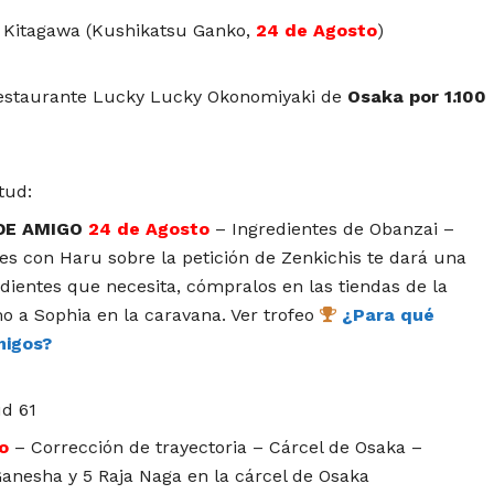
 Kitagawa (Kushikatsu Ganko,
24 de Agosto
)
estaurante Lucky Lucky Okonomiyaki de
Osaka por 1.100
tud:
DE AMIGO
24 de Agosto
– Ingredientes de Obanzai –
s con Haru sobre la petición de Zenkichis te dará una
edientes que necesita, cómpralos en las tiendas de la
o a Sophia en la caravana. Ver trofeo
¿Para qué
migos?
ud 61
o
– Corrección de trayectoria – Cárcel de Osaka –
Ganesha y 5 Raja Naga en la cárcel de Osaka