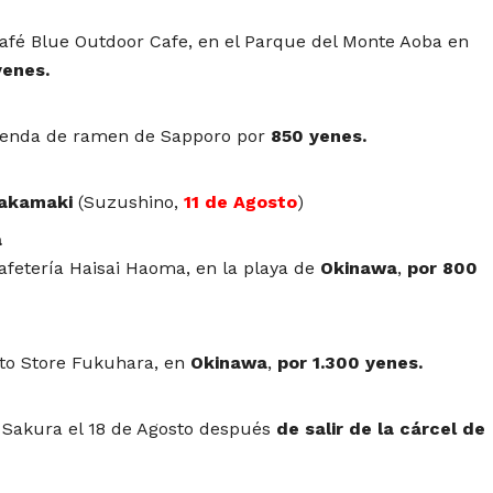
fé Blue Outdoor Cafe, en el Parque del Monte Aoba en
yenes.
ienda de ramen de Sapporo por
850 yenes.
akamaki
(Suzushino,
11 de Agosto
)
a
fetería Haisai Haoma, en la playa de
Okinawa
,
por 800
o Store Fukuhara, en
Okinawa
,
por 1.300 yenes.
 Sakura el 18 de Agosto después
de salir de la cárcel de