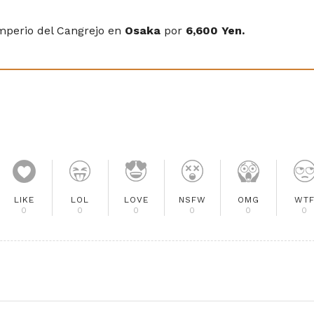
mperio del Cangrejo en
Osaka
por
6,600 Yen.
LIKE
LOL
LOVE
NSFW
OMG
WT
0
0
0
0
0
0