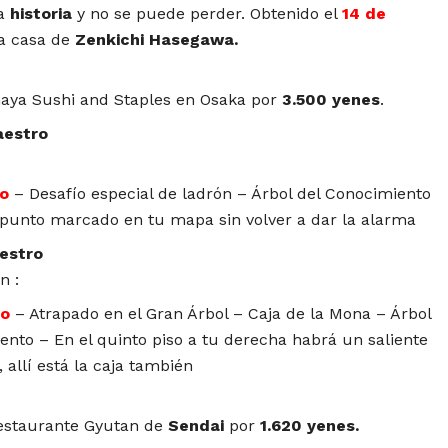
la
historia
y no se puede perder. Obtenido el
14 de
la casa de
Zenkichi Hasegawa.
ya Sushi and Staples en Osaka por
3.500 yenes
.
aestro
o
– Desafío especial de ladrón – Árbol del Conocimiento
 punto marcado en tu mapa sin volver a dar la alarma
aestro
n :
to
– Atrapado en el Gran Árbol – Caja de la Mona – Árbol
ento – En el quinto piso a tu derecha habrá un saliente
 allí está la caja también
estaurante Gyutan de
Sendai
por
1.620 yenes.