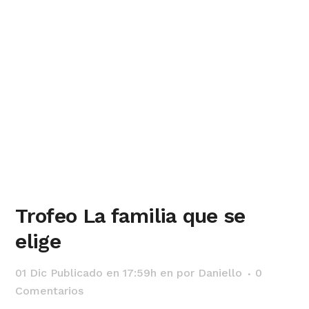
Trofeo La familia que se
elige
01 Dic
Publicado en 17:59h
en
por
Daniello
0
Comentarios