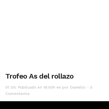
Trofeo As del rollazo
01 Dic
Publicado en 18:00h
en
por
Daniello
0
Comentarios