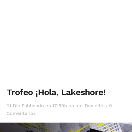
Trofeo ¡Hola, Lakeshore!
01 Dic
Publicado en 17:59h
en
por
Daniello
0
Comentarios