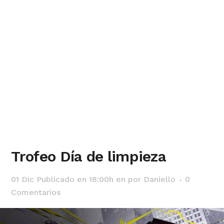
Trofeo Día de limpieza
01 Dic
Publicado en 18:00h
en
por
Daniello
0
Comentarios