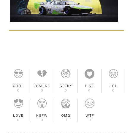
COOL
DISLIKE
GEEKY
LIKE
LOL
0
0
0
0
0
LOVE
NSFW
OMG
WTF
0
0
0
0