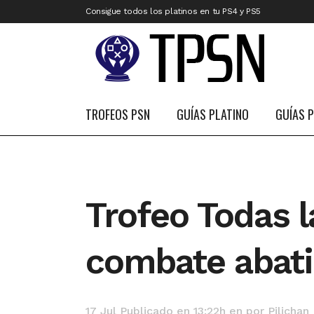
Consigue todos los platinos en tu PS4 y PS5
TROFEOS PSN
GUÍAS PLATINO
GUÍAS 
Trofeo Todas 
combate abat
17 Jul
Publicado en 13:22h
en
por
Pilichan