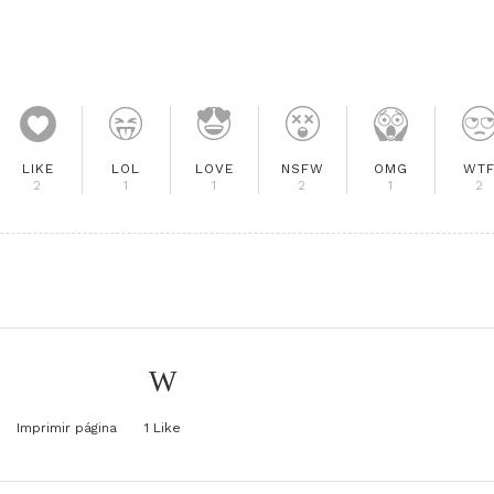
LIKE
LOL
LOVE
NSFW
OMG
WT
2
1
1
2
1
2
Imprimir página
1
Like