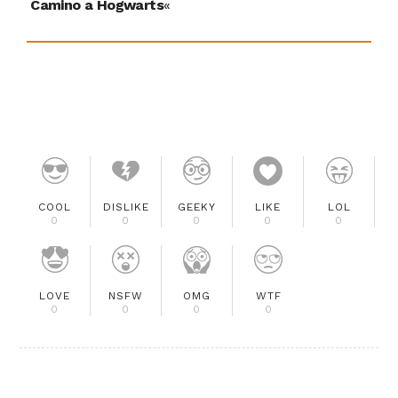
Camino a Hogwarts
«
COOL
DISLIKE
GEEKY
LIKE
LOL
0
0
0
0
0
LOVE
NSFW
OMG
WTF
0
0
0
0