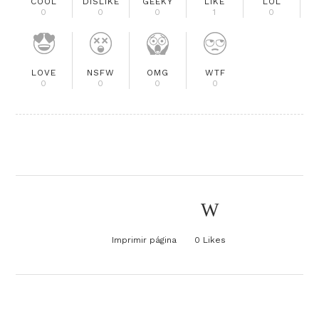
COOL
DISLIKE
GEEKY
LIKE
LOL
0
0
0
1
0
LOVE
NSFW
OMG
WTF
0
0
0
0
Imprimir página
0
Likes