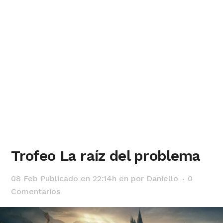
Trofeo La raíz del problema
08 Feb
Publicado en 22:14h
en
por
Daniello
0
Comentarios