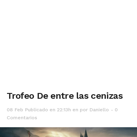
Trofeo De entre las cenizas
08 Feb
Publicado en 22:13h
en
por
Daniello
0
Comentarios