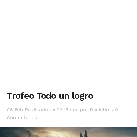
Trofeo Todo un logro
08 Feb
Publicado en 22:15h
en
por
Daniello
0
Comentarios