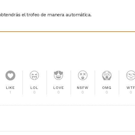
a, obtendrás el trofeo de manera automática.
LIKE
LOL
LOVE
NSFW
OMG
WT
1
0
0
0
0
0