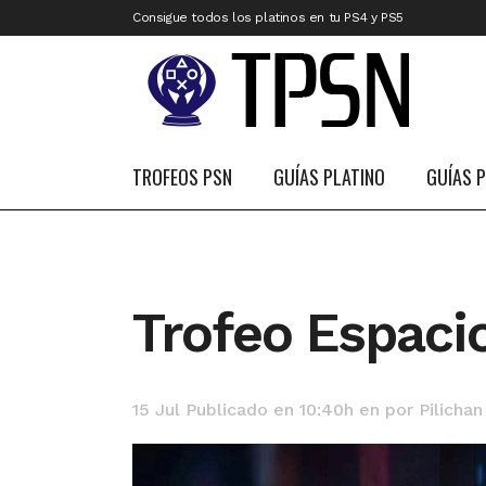
Consigue todos los platinos en tu PS4 y PS5
TROFEOS PSN
GUÍAS PLATINO
GUÍAS 
Trofeo Espaci
15 Jul
Publicado en 10:40h
en
por
Pilichan