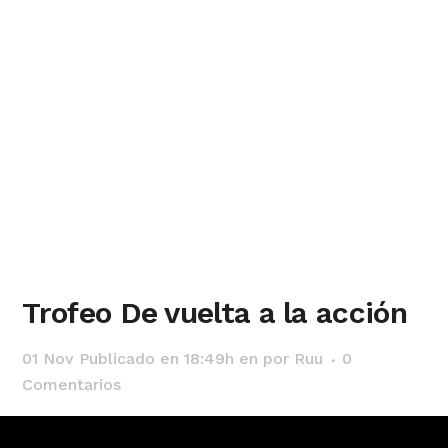
Trofeo De vuelta a la acción
01 Nov
Publicado en 18:49h
en
por
Ruu
0
Comentarios