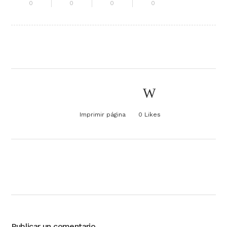
0
0
0
0
Imprimir página
0
Likes
Publicar un comentario