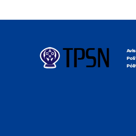
Avi
Polí
Póli