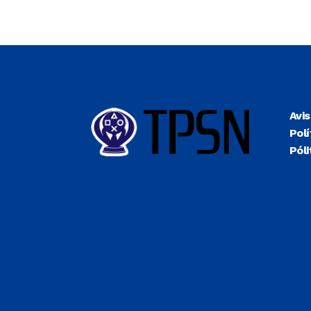
Avi
Polí
Póli