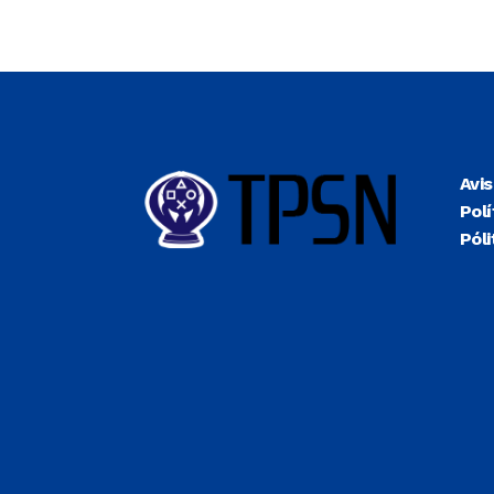
Avi
Polí
Póli