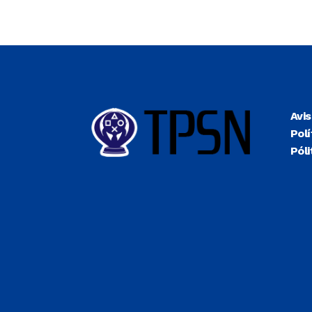
Avi
Polí
Póli