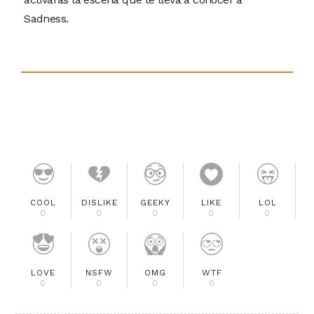
Sadness.
COOL
DISLIKE
GEEKY
LIKE
LOL
0
0
0
0
0
LOVE
NSFW
OMG
WTF
0
0
0
0