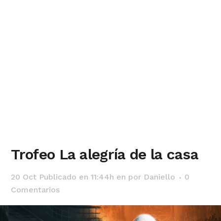
Trofeo La alegría de la casa
20 Oct
Publicado en 11:44h
en
por
Daniello
0
Comentarios