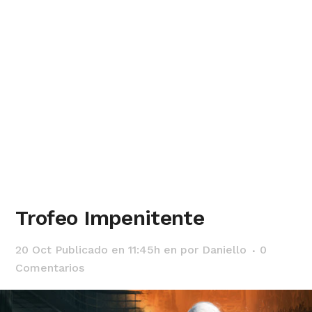
Trofeo Impenitente
20 Oct
Publicado en 11:45h
en
por
Daniello
0
Comentarios