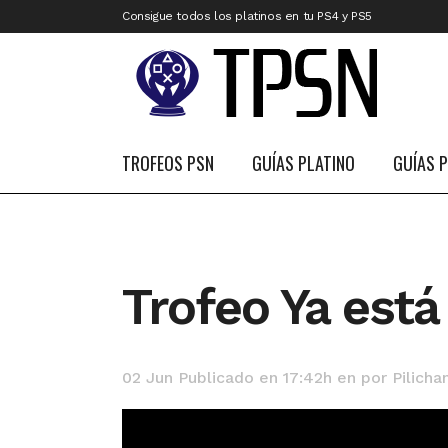
Consigue todos los platinos en tu PS4 y PS5
TROFEOS PSN
GUÍAS PLATINO
GUÍAS 
Trofeo Ya está
02 Jun
Publicado en 17:42h
en
por
Pilicha