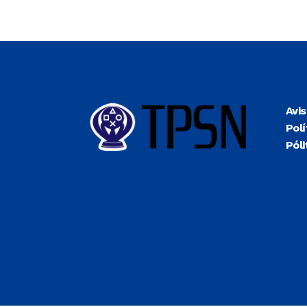
Avi
Polí
Póli