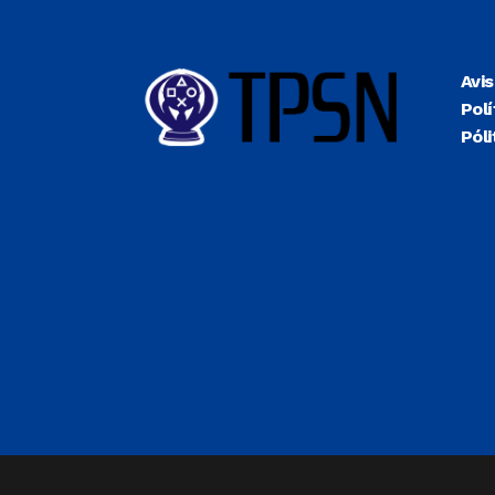
Avi
Polí
Póli