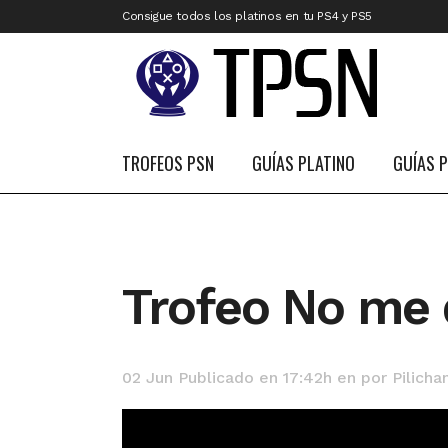
Consigue todos los platinos en tu PS4 y PS5
TROFEOS PSN
GUÍAS PLATINO
GUÍAS 
Trofeo No me
02 Jun
Publicado en 17:42h
en
por
Pilicha