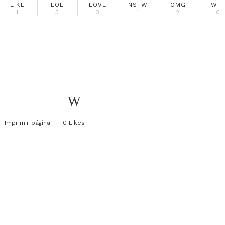
LIKE
LOL
LOVE
NSFW
OMG
WT
1
3
0
1
2
0
Imprimir página
0
Likes