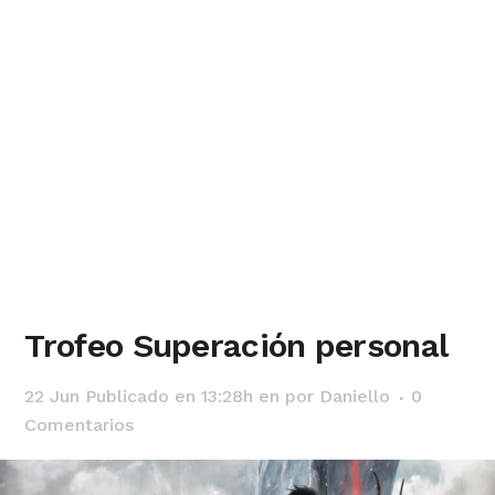
Trofeo Superación personal
22 Jun
Publicado en 13:28h
en
por
Daniello
0
Comentarios