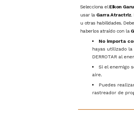
Selecciona el
Eikon Garu
usar la
Garra Atractriz
.
u otras habilidades. Deb
haberlos atraído con la
G
No importa co
hayas utilizado la
DERROTAR al enemig
Si el enemigo 
aire.
Puedes realiza
rastreador de pro