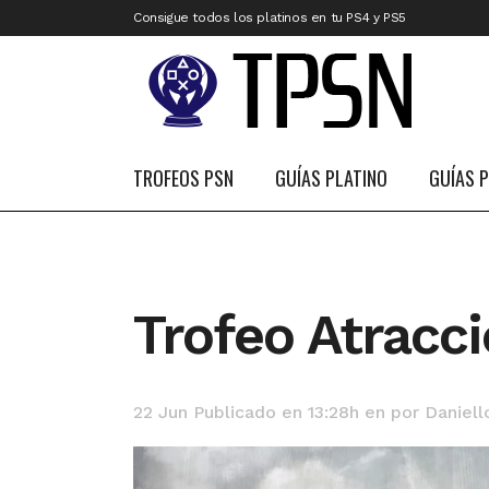
Consigue todos los platinos en tu PS4 y PS5
TROFEOS PSN
GUÍAS PLATINO
GUÍAS 
Trofeo Atracci
22 Jun
Publicado en 13:28h
en
por
Daniell