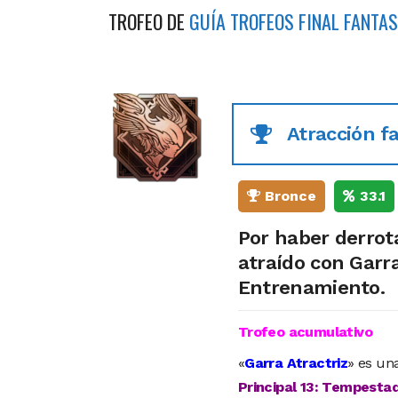
TROFEO DE
GUÍA TROFEOS FINAL FANTAS
Atracción fa
Bronce
33.1
Por haber derrot
atraído con Garr
Entrenamiento.
Trofeo acumulativo
«
Garra Atractriz
» es un
Principal 13: Tempesta