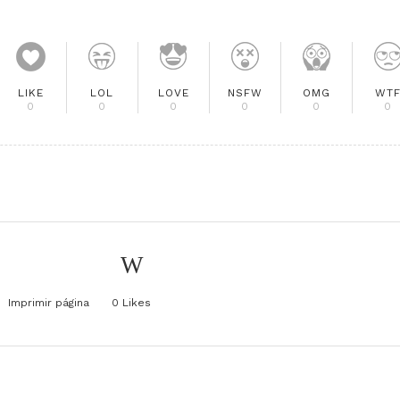
LIKE
LOL
LOVE
NSFW
OMG
WT
0
0
0
0
0
0
Imprimir página
0
Likes