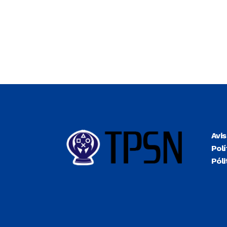
Avi
Polí
Póli