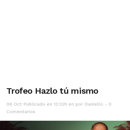
Trofeo Hazlo tú mismo
06 Oct
Publicado en 13:32h
en
por
Daniello
0
Comentarios