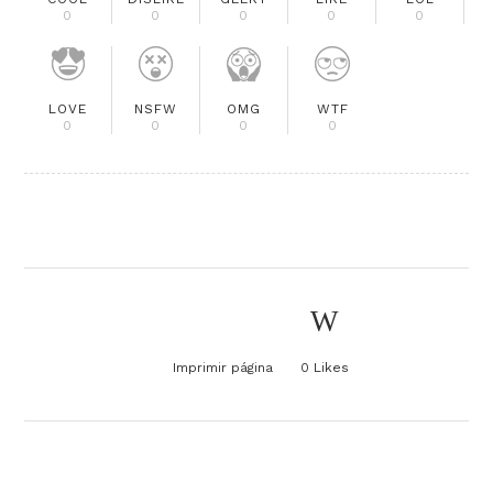
0
0
0
0
0
LOVE
NSFW
OMG
WTF
0
0
0
0
Imprimir página
0
Likes