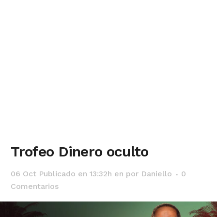
Trofeo Dinero oculto
06 Oct
Publicado en 13:32h
en
por
Daniello
0
Comentarios