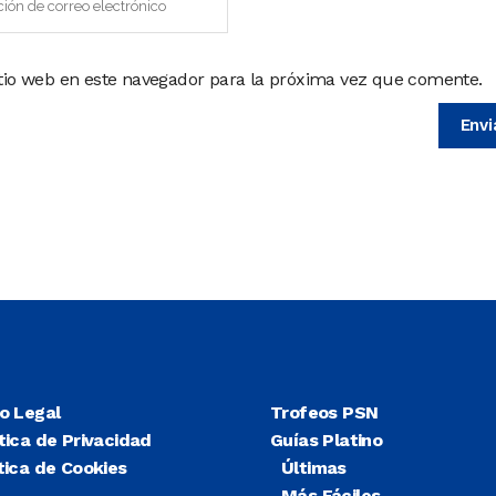
itio web en este navegador para la próxima vez que comente.
so Legal
Trofeos PSN
tica de Privacidad
Guías Platino
tica de Cookies
Últimas
Más Fáciles