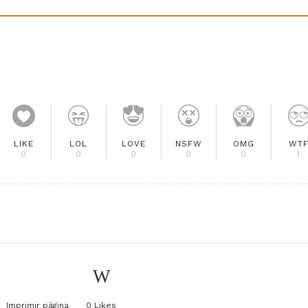
LIKE
LOL
LOVE
NSFW
OMG
WT
0
0
0
0
0
1
Imprimir página
0
Likes