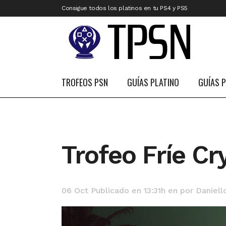
Consigue todos los platinos en tu PS4 y PS5
TROFEOS PSN
GUÍAS PLATINO
GUÍAS 
Trofeo Fríe Cr
06 Oct
Publicado en 13:31h
en
por
Daniell