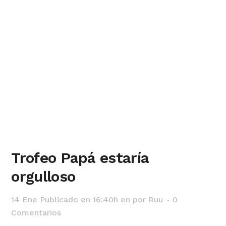
Trofeo Papá estaría
orgulloso
14 Ene
Publicado en 16:40h
en
por
Ruu
0
Comentarios