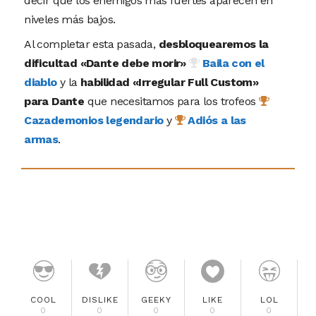
decir que los enemigos más fuertes aparecen en
niveles más bajos.
Al completar esta pasada,
desbloquearemos la
dificultad «Dante debe morir»
Baila con el
diablo
y la
habilidad «Irregular Full Custom»
para Dante
que necesitamos para los trofeos
Cazademonios legendario
y
Adiós a las
armas
.
COOL
DISLIKE
GEEKY
LIKE
LOL
0
0
0
0
0