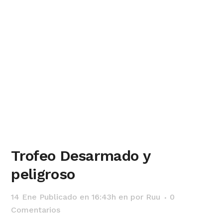
Trofeo Desarmado y
peligroso
14 Ene
Publicado en 16:43h
en
por
Ruu
0
Comentarios