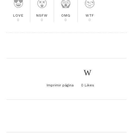
LOVE
NSFW
OMG
WTF
0
0
0
0
Imprimir página
0
Likes