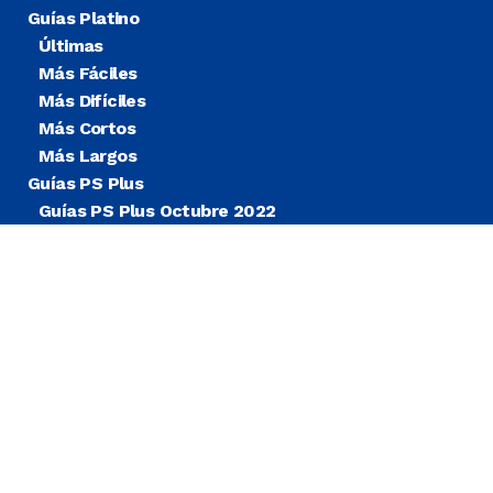
Guías Platino
Últimas
Más Fáciles
Más Difíciles
Más Cortos
Más Largos
Guías PS Plus
Guías PS Plus Octubre 2022
Guías PS Plus Extra
Blog
Noticias
© COPYRIGHT
TROFEOS PSN