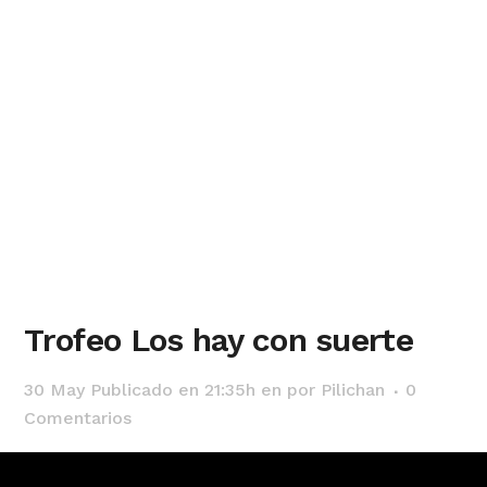
Trofeo Los hay con suerte
30 May
Publicado en 21:35h
en
por
Pilichan
0
Comentarios