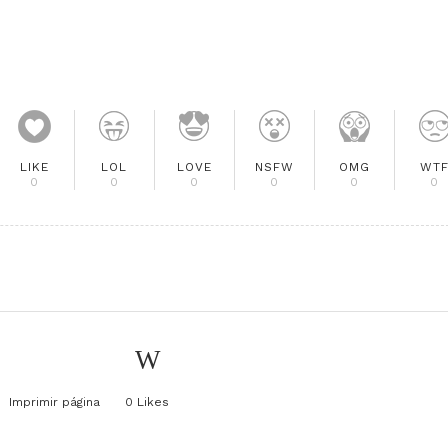
LIKE
LOL
LOVE
NSFW
OMG
WT
0
0
0
0
0
0
Imprimir página
0
Likes