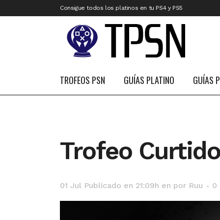
Consigue todos los platinos en tu PS4 y PS5
TROFEOS PSN
GUÍAS PLATINO
GUÍAS 
Trofeo Curtid
01 Jul
Publicado en 21:09h
en
por
Ruu
0