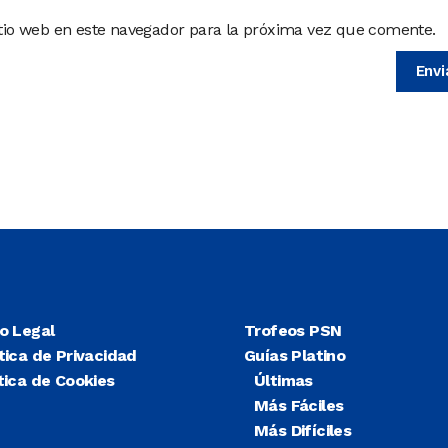
itio web en este navegador para la próxima vez que comente.
so Legal
Trofeos PSN
tica de Privacidad
Guías Platino
tica de Cookies
Últimas
Más Fáciles
Más Difíciles