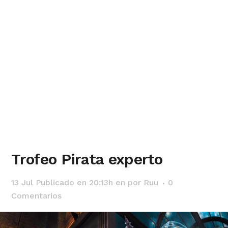
Trofeo Pirata experto
13 Jul
Publicado en 20:13h
en
por
Ruu
0
Comentarios