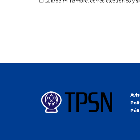
Guarde mi nombre, correo electrónico y s
Avi
Polí
Póli