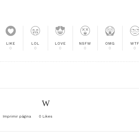
LIKE
LOL
LOVE
NSFW
OMG
WT
0
0
0
0
0
0
Imprimir página
0
Likes