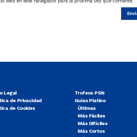
itio web en este navegador para la próxima vez que comente.
so Legal
Trofeos PSN
tica de Privacidad
Guías Platino
tica de Cookies
Últimas
Más Fáciles
Más Difíciles
Más Cortos