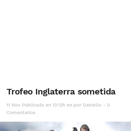
Trofeo Inglaterra sometida
11 Nov
Publicado en 13:12h
en
por
Daniello
0
Comentarios