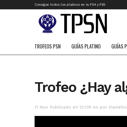
Consigue todos los platinos en tu PS4 y PS5
TROFEOS PSN
GUÍAS PLATINO
GUÍAS 
Trofeo ¿Hay al
11 Nov
Publicado en 13:13h
en
por
Daniello