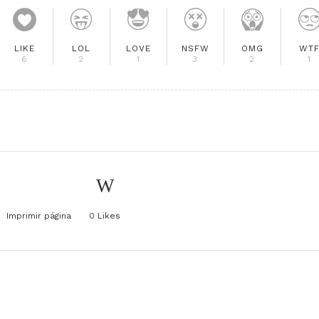
LIKE
LOL
LOVE
NSFW
OMG
WT
6
2
1
3
2
1
Imprimir página
0
Likes