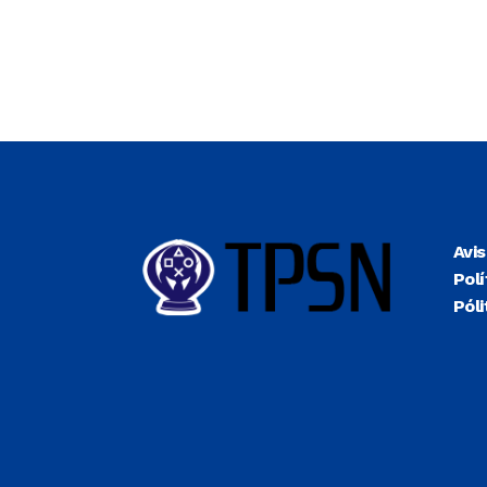
Avi
Polí
Póli